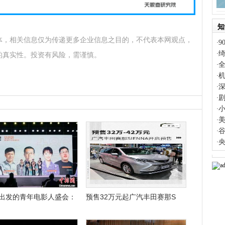
知
体，相关信息仅为传递更多企业信息之目的，不代表本网观点，
·
·
的真实性。投资有风险，需谨慎。
·
·
·
·
小
·
·
·
央
·
出发的青年电影人盛会：
预售32万元起广汽丰田赛那S