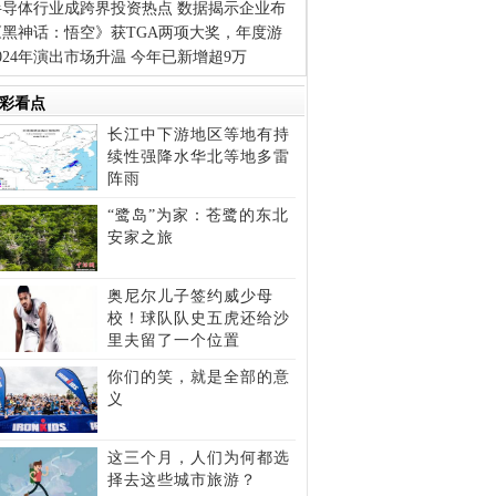
半导体行业成跨界投资热点 数据揭示企业布
《黑神话：悟空》获TGA两项大奖，年度游
024年演出市场升温 今年已新增超9万
彩看点
长江中下游地区等地有持
续性强降水华北等地多雷
阵雨
“鹭岛”为家：苍鹭的东北
安家之旅
奥尼尔儿子签约威少母
校！球队队史五虎还给沙
里夫留了一个位置
你们的笑，就是全部的意
义
这三个月，人们为何都选
择去这些城市旅游？