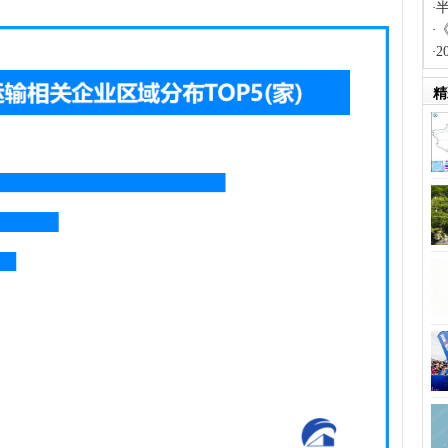
·
·
2
·
精