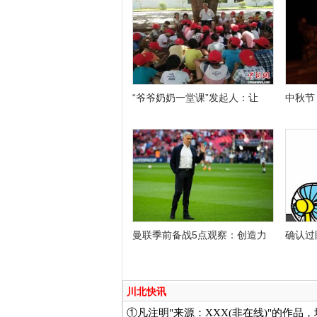
“爷爷奶奶一堂课”发起人：让
中秋节
曼联季前备战5点观察：创造力
确认过
川北快讯
①凡注明"来源：XXX(非在线)"的作