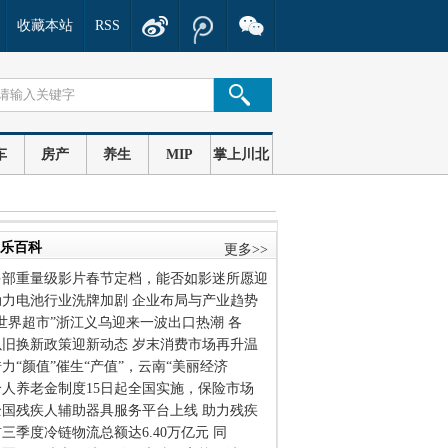
收藏本站
RSS
车
房产
养生
MIP
掌上川北
乐百科
更多>>
多部重量级影片春节定档，能否如影迷所愿迎
动力电池行业洗牌加剧 企业布局与产业趋势
“世界超市”浙江义乌迎来一波出口热潮 各
以旧换新政策迎新动态 岁末消费市场再升温
力“颜值”催生“产值”，云南“美丽经济
个人养老金制度15日起全国实施，保险市场
全国残疾人辅助器具服务平台上线 助力残疾
三季度冷链物流总额达6.40万亿元 同