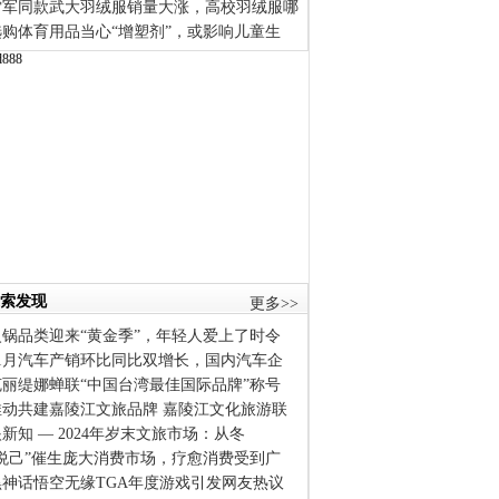
雷军同款武大羽绒服销量大涨，高校羽绒服哪
选购体育用品当心“增塑剂”，或影响儿童生
索发现
更多>>
火锅品类迎来“黄金季”，年轻人爱上了时令
11月汽车产销环比同比双增长，国内汽车企
克丽缇娜蝉联“中国台湾最佳国际品牌”称号
推动共建嘉陵江文旅品牌 嘉陵江文化旅游联
新知 — 2024年岁末文旅市场：从冬
“悦己”催生庞大消费市场，疗愈消费受到广
黑神话悟空无缘TGA年度游戏引发网友热议