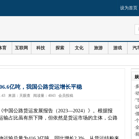
设为首页
体育
互联网
科技
探索
文化
旅游
游戏
汽
娱
06.6亿吨，我国公路货运增长平稳
·
·
20 11:43 来源：天眼查 阅读量：4043 会员投稿
·
·
中国公路货运发展报告（2023—2024）》。根据报
借
·
运输占比虽有所下降，但依然是货运市场的主体，公路
·
·
前
·
输总量为416.3亿吨，同比增长2.3%。从货运结构来