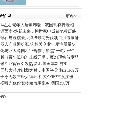
识百科
更多>>
90%左右老年人居家养老，我国现存养老相
绮遇西南·焕新未来，博世家电成都地标店盛
全球在建规模最大海拔最高光伏项目加速推进
机器人产业迎扩张期 相关企业年度注册量快
深化与亚太各国种业合作，聚焦“一粒种子”
剧版《百年孤独》上线开播，魔幻现实首度登
米YU7官宣引发热议 我国今年新增30
美国加大芯片制裁之时，中国半导体出口破万
谷子令无数年轻人疯狂 相关企业?年度注册
视曝光低价宠物粮市场乱象 我国390万