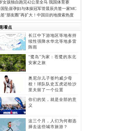
6岁女孩独自跑完42公里全马 我国体育赛
泰国坠崖孕妇与体操冠军管晨辰共签一家MC
免签“朋友圈”再扩大！中国目的地搜索热度
彩看点
长江中下游地区等地有持
续性强降水华北等地多雷
阵雨
“鹭岛”为家：苍鹭的东北
安家之旅
奥尼尔儿子签约威少母
校！球队队史五虎还给沙
里夫留了一个位置
你们的笑，就是全部的意
义
这三个月，人们为何都选
择去这些城市旅游？