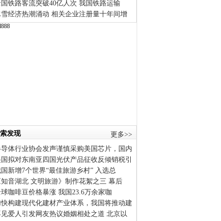
全国铁路客流突破40亿人次 我国铁路运输
冰雪经济热潮涌动 相关企业注册量十年间增
索发现
更多>>
半导体行业协会发声谨慎采购美国芯片，国内
美国拟对东南亚四国光伏产品征收反倾销税引
我国新增7个世界“最佳旅游乡村” 入选总
《知音湖北 文明旅游》制作花絮之三 幕后
球咖啡豆价格暴涨 我国23.6万余家咖
加快构建现代化建材产业体系，我国将推动建
再见爱人引发网友热议婚姻相处之道 北京以