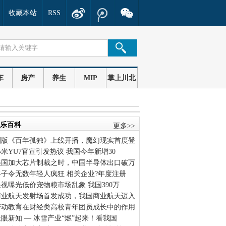
收藏本站
RSS
车
房产
养生
MIP
掌上川北
乐百科
更多>>
剧版《百年孤独》上线开播，魔幻现实首度登
小米YU7官宣引发热议 我国今年新增30
美国加大芯片制裁之时，中国半导体出口破万
谷子令无数年轻人疯狂 相关企业?年度注册
央视曝光低价宠物粮市场乱象 我国390万
商业航天发射场首发成功，我国商业航天迈入
劳动教育在财经类高校青年团员成长中的作用
天眼新知 — 冰雪产业“燃”起来！看我国