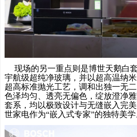
现场的另一重点则是博世天鹅白
宇航级超纯净玻璃，并以超高温纳米
超高标准抛光工艺，调和出独一无二
色泽均匀、透亮无偏色，绽放澄净雅
套系，均以极致设计与无缝嵌入完美
世家电作为“嵌入式专家”的独特美学