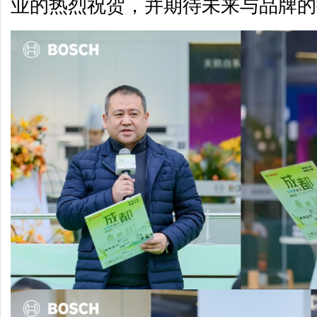
业的热烈祝贺，并期待未来与品牌的