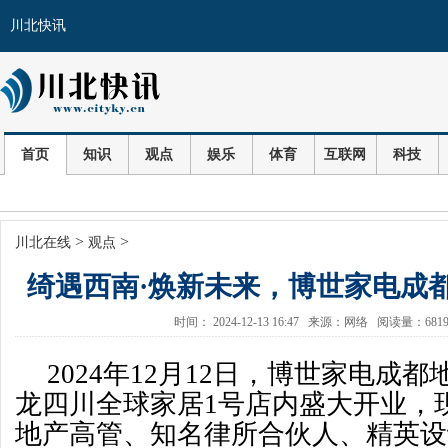
川北快讯
首页
知识
观点
娱乐
体育
互联网
科技
>
>
川北在线
观点
绮遇西南·焕新未来，博世家电成
时间： 2024-12-13 16:47 来源：网络 阅读量：68
2024年12月12日，博世家电成
龙四川全球家居1号店内盛大开业，
地产高管、知名律所合伙人、精英设