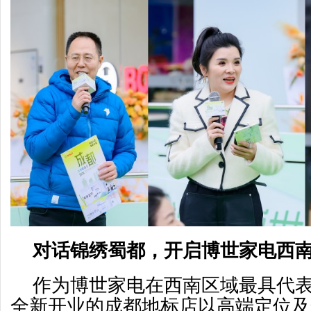
对话锦绣蜀都，
开启博世家电西
作为博世家电在西南区域最具代
全新开业的成都地标店以高端定位及