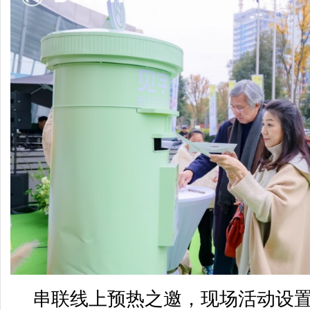
串联线上预热之邀，现场活动设