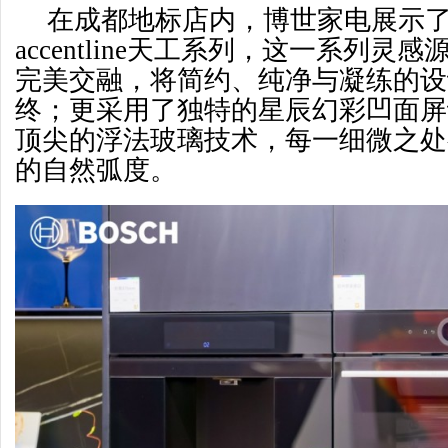
在成都地标店内，博世家电展示
accentline天工系列，这一系列灵
完美交融，将简约、纯净与凝练的设
终；更采用了独特的星辰幻彩凹面屏
顶尖的浮法玻璃技术，每一细微之处
的自然弧度。