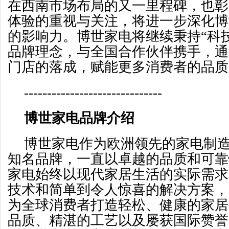
在西南市场布局的又一里程碑，也彰
体验的重视与关注，将进一步深化博
的影响力。博世家电将继续秉持“科
品牌理念，与全国合作伙伴携手，通
门店的落成，赋能更多消费者的品质
------------------------------
博世家电品牌介绍
博世家电作为欧洲领先的家电制
知名品牌，一直以卓越的品质和可靠
家电始终以现代家居生活的实际需求
技术和简单到令人惊喜的解决方案，
为全球消费者打造轻松、健康的家居
品质、精湛的工艺以及屡获国际赞誉