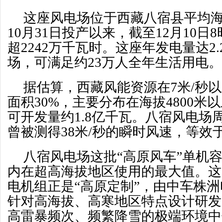
这座风电场位于西藏八宿县平均海拔
10月31日投产以来，截至12月10
超2242万千瓦时。这座年发电量达2
场，可满足约23万人全年生活用电。
据估算，西藏风能资源在7米/秒
面积30%，主要分布在海拔4800米
可开发量约1.8亿千瓦。八宿风电场
曾被测得38米/秒的瞬时风速，等效于
八宿风电场这批“高原风车”单机
内在超高海拔地区使用的最大值。这
电机组正是“高原定制”，由中车株
针对高海拔、高寒地区特点设计研发
高雷暴频次、频繁降雪的极端环境中