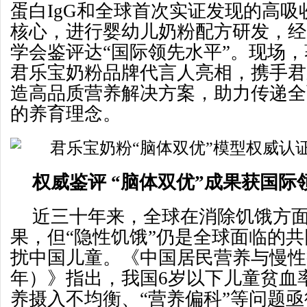
蛋白IgG和全球首次实证发现的高吸收率
核心，进行婴幼儿奶粉配方研发，经
学会鉴评达“国际领先水平”。现场
君乐宝奶粉品牌代言人亮相，携手君
造高品质营养解决方案，助力传递全
的养育理念。
权威鉴评 “脑体双优”成果获国际
近三十年来，全球在消除饥饿方
果，但“隐性饥饿”仍是全球面临的
扰中国儿童。《中国居民营养与慢性病
年）》指出，我国6岁以下儿童贫血率高
养摄入不均衡、“营养偏科”等问题