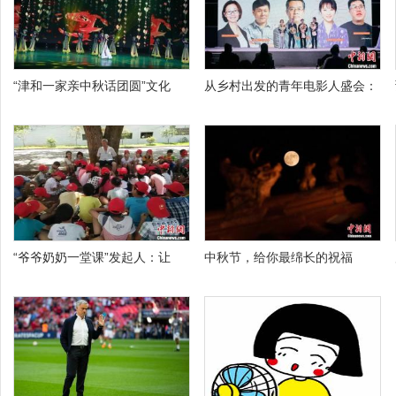
“津和一家亲中秋话团圆”文化
从乡村出发的青年电影人盛会：
“爷爷奶奶一堂课”发起人：让
中秋节，给你最绵长的祝福