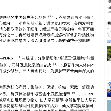
·
·
·
（2）
护肤品的中国领先美容品牌
，克丽缇娜再次引领了
心成分——小鹿胚胎活萃，通过专利技术（美国发明专
精
然鹿羊水中精心提取高效的干细胞，经过严格分离提纯，每百万细
万分之一，再经过培养增殖最终提炼出富含多种活性物
激活细胞自愈力，深入肌肤底层，高效修护受损肌肤，
（3）
PDRN
与腺苷，分别是细胞“修理工”及细胞“能量
（4）
缓修护，同时促进胶原蛋白合成
；腺苷作为人体内本
并减少皱纹。三大黄金复配，为肌肤带来全面而深入的
为系列核心产品，集修护、保湿、抗皱、紧致、舒缓功
（6）
体系。御颜粹泌精华液富含小鹿胚胎活萃
、PDRN
绒草愈伤组织提取物)、仙人掌花精萃(水解梨果仙人掌花
。雪绒花精萃帮助回复肌肤内在活力；仙人掌花提取物可