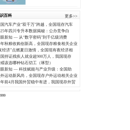
识百科
更多>>
中国汽车产业“双千万”跨越，全国现存汽车
025年四川专升本数据揭秘：公办竞争白
眼新知 — 从“数字密码”到千亿级消费
去年秋粮收购创新高，全国现存粮食相关企业
“夜经济”点燃夏日激情，全国现有夜经济相
国持证残疾人就业超900万人，我国现存
婚戒该选哪种钻石切工（琢型）
眼新知 — 科技赋能与产业升级：全国助
户外运动新风尚，全国现存户外运动相关企业
今年前4月我国外贸稳中有进，我国现存外贸