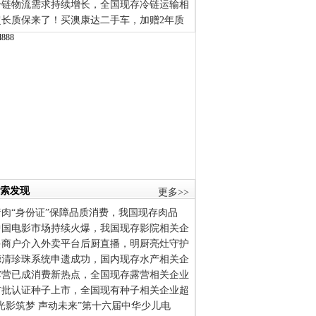
冷链物流需求持续增长，全国现存冷链运输相
超长质保来了！买澳康达二手车，加赠2年质
索发现
更多>>
猪肉“身份证”保障品质消费，我国现存肉品
中国电影市场持续火爆，我国现存影院相关企
多商户介入外卖平台后厨直播，明厨亮灶守护
德清珍珠系统申遗成功，国内现存水产相关企
露营已成消费新热点，全国现存露营相关企业
首批认证种子上市，全国现有种子相关企业超
“光影筑梦 声动未来”第十六届中华少儿电