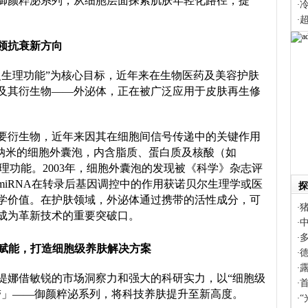
御颜粹泌系列，从细胞层面探索肌肤年轻化路径，提
·
·
领抗衰新方向
复生理功能”为核心目标，近年来在生物医药及美容护肤
及其衍生物——外泌体，正在被广泛应用于皮肤再生修
要衍生物，近年来因其在细胞间信号传递中的关键作用
50纳米的细胞外囊泡，内含脂质、蛋白质及核酸（如
生理功能。2003年，细胞外囊泡的发现被《科学》杂志评
，miRNA在转录后基因调控中的作用获诺贝尔生理学或医
探
学价值。在护肤领域，外泌体通过携带的活性成分，可
·
成为革新技术的重要突破口。
·
·
赋能，打造细胞级
养肤
解决方案
·
·
缇娜借敏锐的市场洞察力和强大的科研实力，以“细胞级
·
带」——御颜粹泌系列，将科技养肤提升至新高度。
·