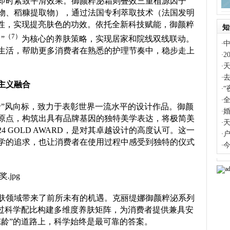
即时紧致平滑效果。御颜粹泌霜则叠效三重植源因子
物、稻糠提取物），通过法国专利萃取技术（法国发明
植萃活性，实现提亮肤色的功效。依托全新科技赋能，御颜粹
知
（7）
”
为核心的养肤策略，实现居家和院线双线联动。
·
生活，帮助更多消费者在熟悉的护理节奏中，稳步走上
2
·
天
·
·
主义融合
·
全
·
卡”风向标，致力于表彰世界一流水平的设计作品。御颜
·
原点，构筑出具有品牌基因的独特美学表达，将极简美
天
·
4 GOLD AWARD，是对其卓越设计的高度认可。这一
·
学的追求，也让消费者在使用过程中感受到独特的仪式
·
肤领域带来了前所未有的机遇。克丽缇娜御颜粹泌系列
通过科学配比构建多维度养肤矩阵，为消费者提供兼具安
冻龄”的道路上，科学始终是最可靠的答案。