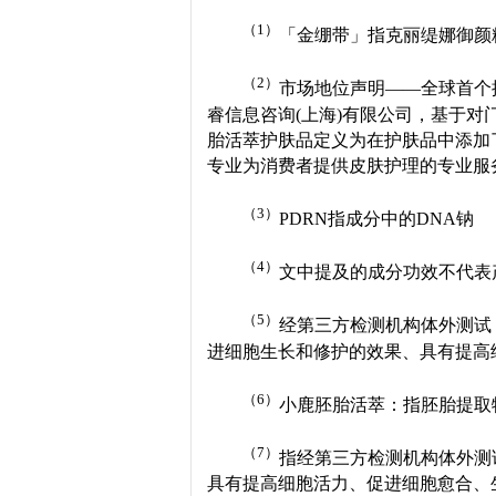
（1）
「金绷带」指克丽缇娜御颜
（2）
市场地位声明——全球首个
睿信息咨询(上海)有限公司，基于
胎活萃护肤品定义为在护肤品中添加
专业为消费者提供皮肤护理的专业服务机构
（3）
PDRN指成分中的DNA钠
（4）
文中提及的成分功效不代表
（5）
经第三方检测机构体外测试
进细胞生长和修护的效果、具有提高
（6）
小鹿胚胎活萃：指胚胎提取
（7）
指经第三方检测机构体外测
具有提高细胞活力、促进细胞愈合、