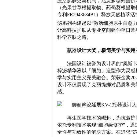
激活肌肤更新机制；燕麦多糖则提供
（光果甘草根提取物、药蜀葵根提取
专利FR2943684B1）释放天然
泌系列构建起以“激活细胞原生自愈力
让高科技护肤从专业空间延伸至日常
科学养肤之路。
瓶器设计大奖，极简美学与实用
法国设计被誉为设计界的“奥斯
粹泌精华液以「细胞」造型作为灵感
学与实用主义完美融合。荣获金奖202
设计不仅展现了克丽缇娜对品质和美
感。
再生医学技术的崛起，为抗衰护
依托专利技术实现“细胞级修护”，
全性与功效性的解决方案。在追求“