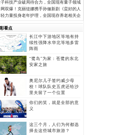
量子科技产业破局待合力，全国现有量子领域
台网双爆！克丽缇娜携手孙俪新剧《蛮好的人
年轻力量投身老年护理，全国现存养老相关企
彩看点
长江中下游地区等地有持
续性强降水华北等地多雷
阵雨
“鹭岛”为家：苍鹭的东北
安家之旅
奥尼尔儿子签约威少母
校！球队队史五虎还给沙
里夫留了一个位置
你们的笑，就是全部的意
义
这三个月，人们为何都选
择去这些城市旅游？