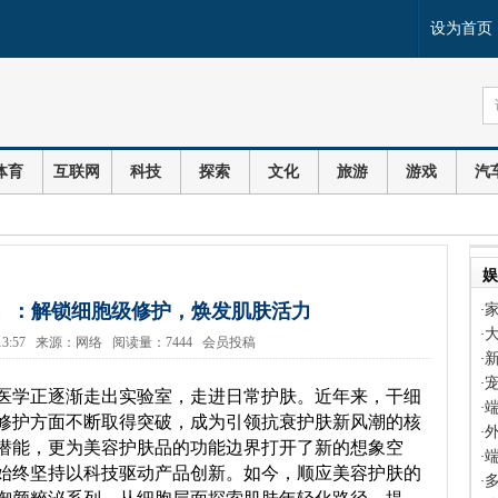
设为首页
体育
互联网
科技
探索
文化
旅游
游戏
汽
娱
」：解锁细胞级修护，焕发肌肤活力
·
·
28 13:57 来源：网络 阅读量：7444 会员投稿
·
·
医学正逐渐走出实验室，走进日常护肤。近年来，干细
·
修护方面不断取得突破，成为引领抗衰护肤新风潮的核
·
潜能，更为美容护肤品的功能边界打开了新的想象空
·
始终坚持以科技驱动产品创新。如今，顺应美容护肤的
·