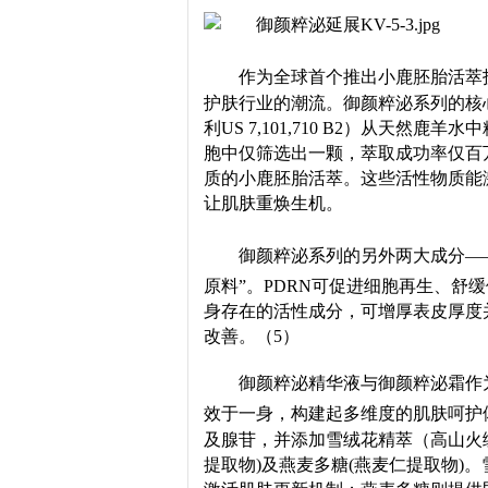
作为全球首个推出小鹿胚胎活萃
护肤行业的潮流。御颜粹泌系列的核
利US 7,101,710 B2）从天
胞中仅筛选出一颗，萃取成功率仅百
质的小鹿胚胎活萃。这些活性物质能
让肌肤重焕生机。
御颜粹泌系列的另外两大成分——
原料”。PDRN可促进细胞再生、舒
身存在的活性成分，可增厚表皮厚度
改善。（5）
御颜粹泌精华液与御颜粹泌霜作
效于一身，构建起多维度的肌肤呵护
及腺苷，并添加雪绒花精萃（高山火
提取物)及燕麦多糖(燕麦仁提取物)