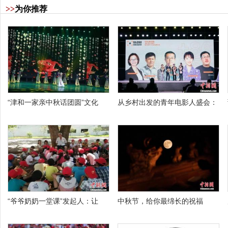
>>
为你推荐
“津和一家亲中秋话团圆”文化
从乡村出发的青年电影人盛会：
“爷爷奶奶一堂课”发起人：让
中秋节，给你最绵长的祝福