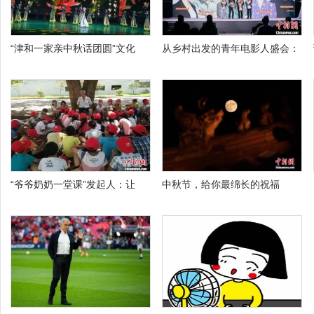
“津和一家亲中秋话团圆”文化
从乡村出发的青年电影人盛会：
“爷爷奶奶一堂课”发起人：让
中秋节，给你最绵长的祝福