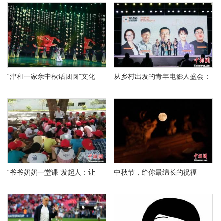
“津和一家亲中秋话团圆”文化
从乡村出发的青年电影人盛会：
“爷爷奶奶一堂课”发起人：让
中秋节，给你最绵长的祝福