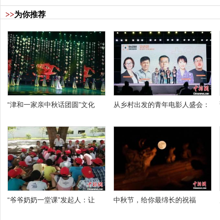
>>
为你推荐
“津和一家亲中秋话团圆”文化
从乡村出发的青年电影人盛会：
“爷爷奶奶一堂课”发起人：让
中秋节，给你最绵长的祝福