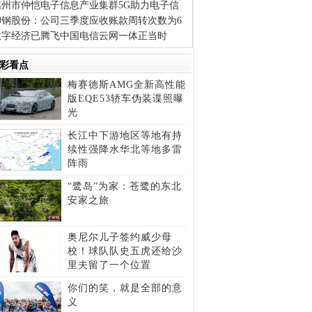
惠州市仲恺电子信息产业集群5G助力电子信
柳钢股份：公司三季度应收账款周转次数为6
数字经济已腾飞中国电信云网一体正当时
彩看点
梅赛德斯AMG全新高性能
版EQE53轿车伪装谍照曝
光
长江中下游地区等地有持
续性强降水华北等地多雷
阵雨
“鹭岛”为家：苍鹭的东北
安家之旅
奥尼尔儿子签约威少母
校！球队队史五虎还给沙
里夫留了一个位置
你们的笑，就是全部的意
义