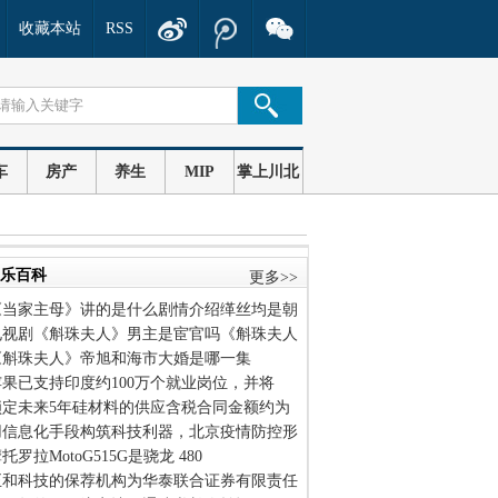
收藏本站
RSS
车
房产
养生
MIP
掌上川北
乐百科
更多>>
《当家主母》讲的是什么剧情介绍缂丝均是朝
电视剧《斛珠夫人》男主是宦官吗《斛珠夫人
《斛珠夫人》帝旭和海市大婚是哪一集
苹果已支持印度约100万个就业岗位，并将
锁定未来5年硅材料的供应含税合同金额约为
用信息化手段构筑科技利器，北京疫情防控形
托罗拉MotoG515G是骁龙 480
正和科技的保荐机构为华泰联合证券有限责任