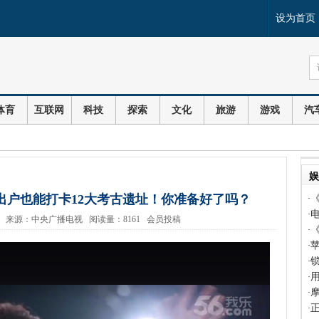
设为首页
体育
互联网
科技
探索
文化
旅游
游戏
汽
娱
出户也能打卡12大考古遗址！你准备好了吗？
·
·
 13:24 来源：中央广播电视 阅读量：8161 会员投稿
·
·
·
·
摩
·
·