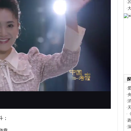
2
·
·
探
爱
·
·
·
·
·
斗；
·
·
华章。