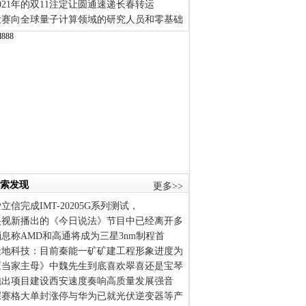
021年的双11注定让圆通速递长春转运
大赛向全球量子计算领域的研究人员和零基础
索发现
更多>>
立信完成IMT-20205G系列测试，
央视新播出的《今日说法》节目中已经离开多
消息称AMD和高通将成为三星3nm制程首
天地科技：目前秦能一矿矿建工程形象进度为
《当家主母》中魏先生到底喜欢翠喜还是宝琴
跑出项目建设西安速度奏响高质量发展强音
深赛格大单封涨停与华为已就光伏逆变器等产