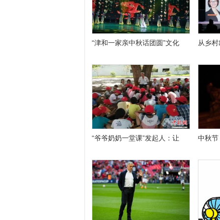
“津和一家亲中秋话团圆”文化
从乡村
“爷爷奶奶一堂课”发起人：让
中秋节