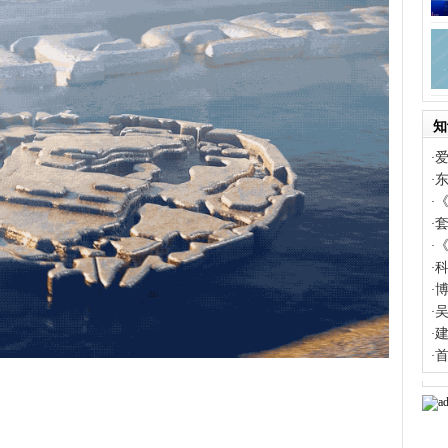
知
·
·
·
套
·
·
科
·
·
·
·
首
·