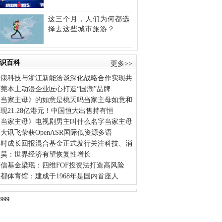
这三个月，人们为何都选
择去这些城市旅游？
识百科
更多>>
爱康科技与浙江新能洽谈深化战略合作实现共
东莞本土动漫企业匠心打造“国潮”品牌
《当家主母》的如意是桃夭吗当家主母如意和
现21.28亿港元！中国恒大出售持有恒
《当家主母》电视剧男主叫什么名字当家主母
大讯飞荣获OpenASR国际低资源多语
博时成长回报混合基金正式发行关注科技、消
吴昊：世界经济有望恢复性增长
建信基金梁珉：四维FOF投资法打造高风险
都体育馆：建成于1968年是国内首座人