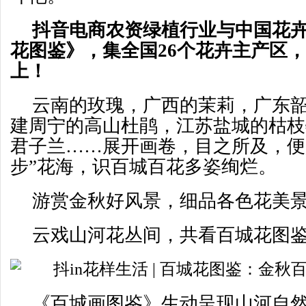
抖音电商农资绿植行业与中国花
花图鉴》，集全国26个花卉主产区
上！
云南的玫瑰，广西的茉莉，广东
建周宁的高山杜鹃，江苏盐城的枯枝
君子兰……展开画卷，目之所及，便
步”花海，识百城百花多姿绚烂。
游赏金秋好风景，细品各色花美
云戏山河花丛间，共看百城花图
《百城画图鉴》生动呈现山河自